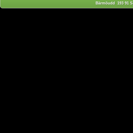
Bärmöudd 193 91