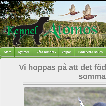
Start
Nyheter
Våra hundar
Valpar
Fodervärd sökes
Vi hoppas på att det föd
somma